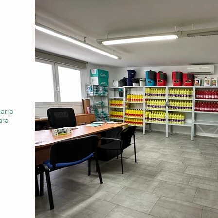
aria
ara