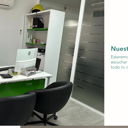
Nues
Estaremo
escuchar 
todo lo 